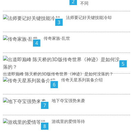
2
不同
法师要记好关键技能冷却
3
传奇家族-乱世
4
5
出道即巅峰 陈天桥的3D版传奇世界《神迹》是如何没落的？
传奇天星系列装备介绍
6
地下夺宝强势来袭
7
游戏里的爱情等待
8