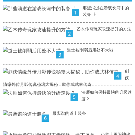
那些消逝在游戏长河中的
1
装备 上
乙木传奇玩家攻速提升的方法
2
道士被削弱后用处不大啦
3
剑
4
侠
情缘外传月影传说秘籍大揭秘，助你成武林传奇
法师如何保持最快的升级速
5
度？
最离谱的道士装备
6
小道士勇闯神秘