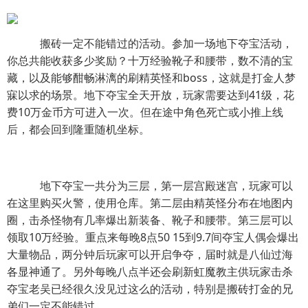
搬砖一定不能错过的活动。参加一场地下夺宝活动，
你总共能收获多少奖励？十万经验靴子和腰带，数不清的宝
藏，以及能够酣畅淋漓的刷精英怪和boss，这就是打金人梦
寐以求的场景。地下夺宝全天开放，玩家需要达到41级，花
费10万金币方可进入一次。但在途中角色死亡或小推上线
后，都会回到隆重随机坐标。
地下夺宝一共分为三层，第一层宫殿迷宫，玩家可以
在这里购买火警，使用仓库。第二层由精英怪分布在地图内
圈，击杀怪物有几率爆出新装备、靴子和腰带。第三层可以
领取10万经验。重点来每晚8点50 15到9.7间夺宝人偶会爆出
大量物品，两分钟后玩家可以开启争夺，届时就是八仙过海
各显神通了。另外每晚八点半还会刷新虹魔教主供玩家击杀
夺宝老吴已经很久没见过这么的活动，特别是搬砖打金的兄
弟们一定不能错过。