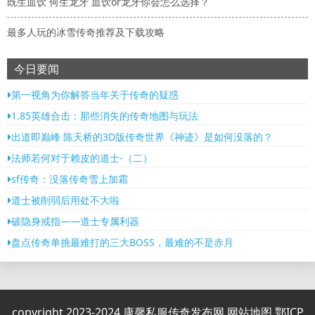
既生血饮 何生龙牙 血饮or龙牙你会怎么选择？
最多人玩的冰雪传奇推荐及下载攻略
今日要闻
第一视角为你解答当年关于传奇的疑惑
1.85英雄合击：那些消失的传奇地图与玩法
出道即巅峰 陈天桥的3D版传奇世界《神迹》是如何没落的？
法师若何对于赖皮的道士-（二）
sf传奇：没落传奇雪上加霜
道士被削弱后用处不大啦
破隐身戒指——道士专属利器
盘点传奇单挑最难打的三大BOSS，最难的不是赤月
copyright 2023-2024
康馨私服传奇发布网
网站地图
鄂ICP